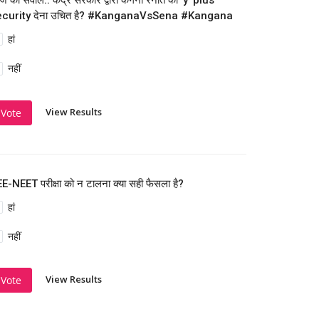
 का सवाल.. केंद्र सरकार द्वारा कंगना रनौत को 'y' plus
ecurity देना उचित है? #KanganaVsSena #Kangana
हां
नहीं
View Results
Vote
E-NEET परीक्षा को न टालना क्या सही फैसला है?
हां
नहीं
View Results
Vote