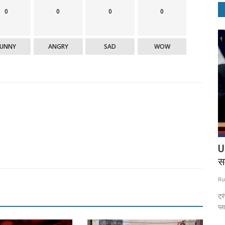
0
0
0
0
Politics
FUNNY
ANGRY
SAD
WOW
ी चीज,
राहुल गांधी की इटली यात्रा पर पर कांग्रेस का आया
U
बयान,...
स
Ruchi Sharma
Dec 28, 2020
0
1603
Ru
गुच्छा निकला।
इस बीच अब कांग्रेस ने बीजेपी पर इस मामले में पलटवार किया है
ट्र
प्ल