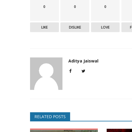
0
0
0
National
LIKE
DISLIKE
LOVE
Aditya Jaiswal
5 साल के बच्चे के ऑपरेशन से निकली ऐस
डॉक्टर देखकर...
Ruchi Sharma
Nov 21, 2020
0
3246
उसके पेट में सांप की आकृति का धागे से बना करीब 3 फीट लंबा 
RELATED POSTS
यह वाकया...