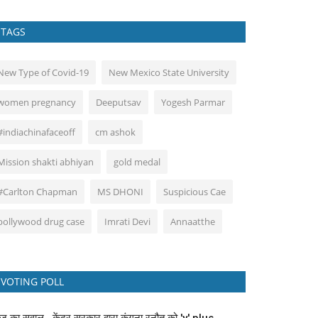
TAGS
New Type of Covid-19
New Mexico State University
women pregnancy
Deeputsav
Yogesh Parmar
#indiachinafaceoff
cm ashok
Mission shakti abhiyan
gold medal
#Carlton Chapman
MS DHONI
Suspicious Cae
bollywood drug case
Imrati Devi
Annaatthe
VOTING POLL