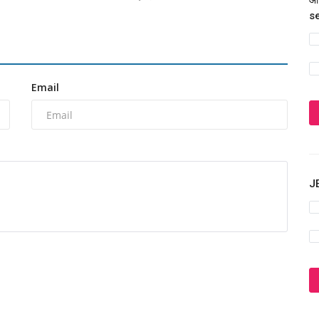
आज
s
Email
JE