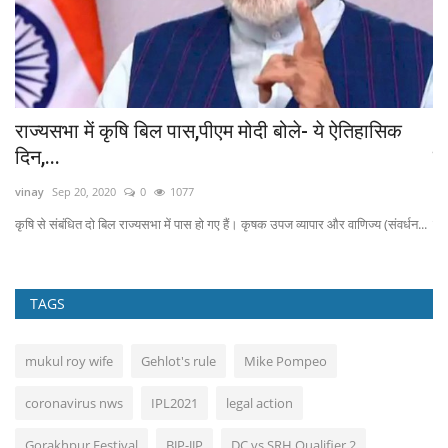
ी'
राज्यसभा में कृषि बिल पास,पीएम मोदी बोले- ये ऐतिहासिक
D
दिन,...
रा
vinay
Sep 20, 2020
0
1077
Ru
कृषि से संबंधित दो बिल राज्यसभा में पास हो गए हैं। कृषक उपज व्यापार और वाणिज्य (संवर्धन...
सीए
TAGS
mukul roy wife
Gehlot's rule
Mike Pompeo
coronavirus nws
IPL2021
legal action
Gorakhpur Festival
BJP-JJP
DC vs SRH Qualifier 2