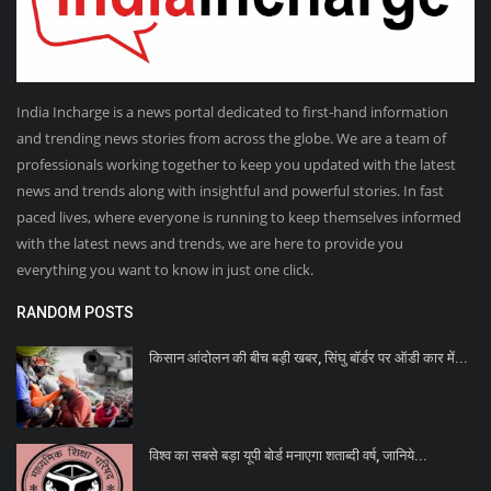
India Incharge is a news portal dedicated to first-hand information
and trending news stories from across the globe. We are a team of
professionals working together to keep you updated with the latest
news and trends along with insightful and powerful stories. In fast
paced lives, where everyone is running to keep themselves informed
with the latest news and trends, we are here to provide you
everything you want to know in just one click.
RANDOM POSTS
किसान आंदोलन की बीच बड़ी खबर, सिंघु बॉर्डर पर ऑडी कार में...
विश्व का सबसे बड़ा यूपी बोर्ड मनाएगा शताब्दी वर्ष, जानिये...