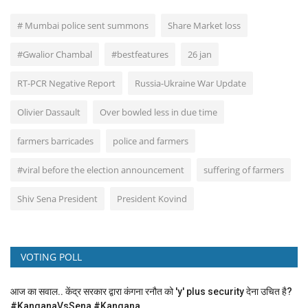
# Mumbai police sent summons
Share Market loss
#Gwalior Chambal
#bestfeatures
26 jan
RT-PCR Negative Report
Russia-Ukraine War Update
Olivier Dassault
Over bowled less in due time
farmers barricades
police and farmers
#viral before the election announcement
suffering of farmers
Shiv Sena President
President Kovind
VOTING POLL
आज का सवाल.. केंद्र सरकार द्वारा कंगना रनौत को 'y' plus security देना उचित है?
#KanganaVsSena #Kangana