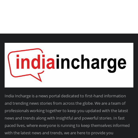
India Incharge is a news portal dedicated to first-hand information
and trending news stories from across the globe. We are a team of
professionals working together to keep you updated with the latest
news and trends along with insightful and powerful stories. In fast
paced lives, where everyone is running to keep themselves informed
with the latest news and trends, we are here to provide you