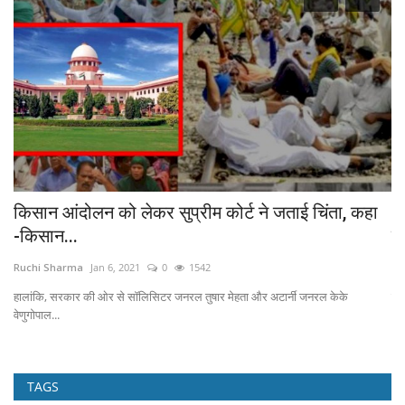
किसान आंदोलन को लेकर सुप्रीम कोर्ट ने जताई चिंता, कहा
B
-किसान...
फॉ
Ruchi Sharma
Jan 6, 2021
0
1542
Ru
हालांकि, सरकार की ओर से सॉलिसिटर जनरल तुषार मेहता और अटार्नी जनरल केके
पेश
वेणुगोपाल...
TAGS