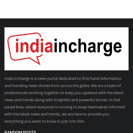
India Incharge is a news portal dedicated to first-hand information
and trending news stories from across the globe. We are a team of
professionals working together to keep you updated with the latest
news and trends along with insightful and powerful stories. In fast
paced lives, where everyone is running to keep themselves informed
with the latest news and trends, we are here to provide you
everything you want to know in just one click.
RANDOM POSTS