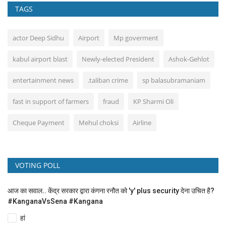
TAGS
actor Deep Sidhu
Airport
Mp goverment
kabul airport blast
Newly-elected President
Ashok-Gehlot
entertainment news
.taliban crime
sp balasubramaniam
fast in support of farmers
fraud
KP Sharmi Oli
Cheque Payment
Mehul choksi
Airline
VOTING POLL
आज का सवाल.. केंद्र सरकार द्वारा कंगना रनौत को 'y' plus security देना उचित है?
#KanganaVsSena #Kangana
हां