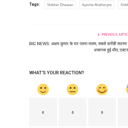
Tags:
Shikhar Dhawan
Ayesha Mukherjee
Shik
National
PREVIOUS ARTIC
BIG NEWS: अक्षय कुमार के घर पसरा मातम, सबसे करीबी सदस्य
अचानक हुई मौत, एक्टर
WHAT'S YOUR REACTION?
ATM से पैसे निकालने के लिए नहीं लगाना 
लाइन, SBI...
Ruchi Sharma
Sep 23, 2020
0
1769
लंबी लाइन के इंतजार के बाद कभी कभी एटीएम में पैसा भी नहीं ह
0
0
0
आपको इसकी...