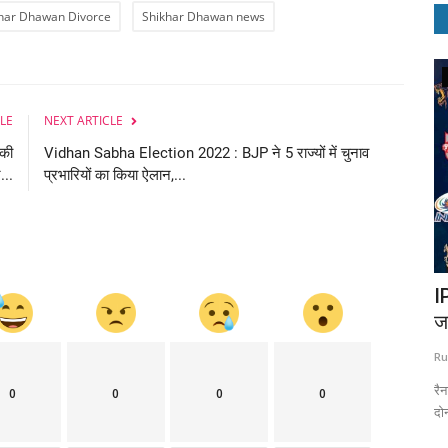
har Dhawan Divorce
Shikhar Dhawan news
National
LE
NEXT ARTICLE
 की
Vidhan Sabha Election 2022 : BJP ने 5 राज्यों में चुनाव
...
प्रभारियों का किया ऐलान,...
पड़ेगा
मुंबई हमलों के मास्टरमाइंड आतंकी हाफिज सईद को
IP
लेकर बड़ा...
ज
Ruchi Sharma
Nov 19, 2020
0
1519
Ru
ोता, लेकिन अब
पाकिस्तान की एंटी टेरिरज्म कोर्ट ने जमात-उद-दावा के प्रमुख सईद की सजा का
रै
0
0
0
0
ऐलान कर...
दोन