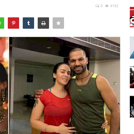
0
4182