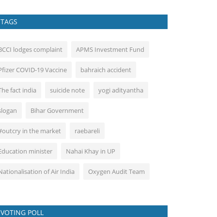
TAGS
BCCI lodges complaint
APMS Investment Fund
Pfizer COVID-19 Vaccine
bahraich accident
The fact india
suicide note
yogi adityantha
slogan
Bihar Government
#outcry in the market
raebareli
Education minister
Nahai Khay in UP
Nationalisation of Air India
Oxygen Audit Team
VOTING POLL