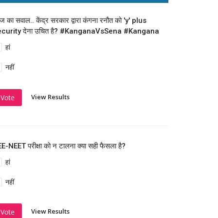
 का सवाल.. केंद्र सरकार द्वारा कंगना रनौत को 'y' plus
ecurity देना उचित है? #KanganaVsSena #Kangana
हां
नहीं
View Results
Vote
E-NEET परीक्षा को न टालना क्या सही फैसला है?
हां
नहीं
View Results
Vote