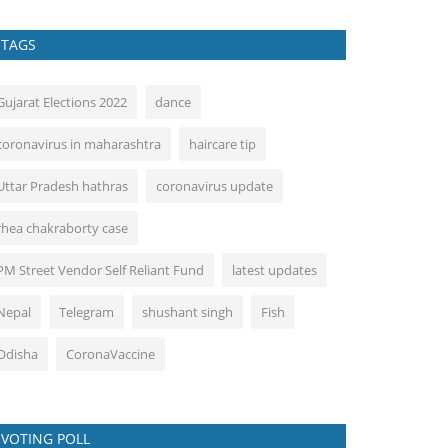
TAGS
Gujarat Elections 2022
dance
coronavirus in maharashtra
haircare tip
Uttar Pradesh hathras
coronavirus update
rhea chakraborty case
PM Street Vendor Self Reliant Fund
latest updates
Nepal
Telegram
shushant singh
Fish
Odisha
CoronaVaccine
VOTING POLL