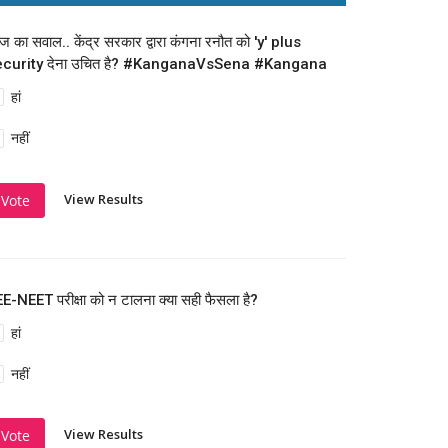
 का सवाल.. केंद्र सरकार द्वारा कंगना रनौत को 'y' plus
ecurity देना उचित है? #KanganaVsSena #Kangana
हां
नहीं
View Results
Vote
E-NEET परीक्षा को न टालना क्या सही फैसला है?
हां
नहीं
View Results
Vote