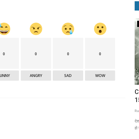
Politics
0
0
0
0
FUNNY
ANGRY
SAD
WOW
्टर ने दिखा
BSP को लगा जबरदस्त झटका, महापौर सुनीता वर्मा
C
समेत कई नेता...
1
Aditya Jaiswal
Jan 16, 2021
0
1412
Ru
शान हो गए थे,
बहुजन समाज पार्टी (BSP) की मुखिया मायावती को बड़ा झटका लगा है. पश्चिमी यूपी
दे
में...
हो