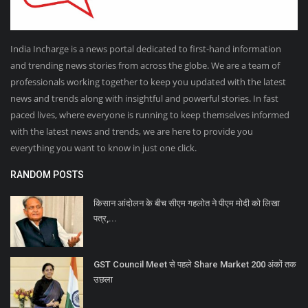
India Incharge is a news portal dedicated to first-hand information
and trending news stories from across the globe. We are a team of
professionals working together to keep you updated with the latest
news and trends along with insightful and powerful stories. In fast
paced lives, where everyone is running to keep themselves informed
with the latest news and trends, we are here to provide you
everything you want to know in just one click.
RANDOM POSTS
किसान आंदोलन के बीच सीएम गहलोत ने पीएम मोदी को लिखा
पत्र,...
GST Council Meet से पहले Share Market 200 अंकों तक
उछला