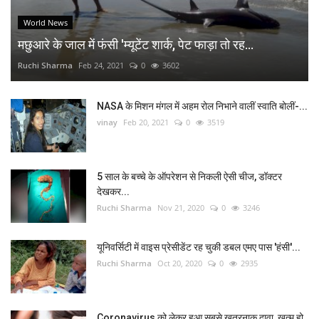
World News
मछुआरे के जाल में फंसी 'म्यूटेंट शार्क, पेट फाड़ा तो रह...
Ruchi Sharma
Feb 24, 2021
0
3602
NASA के मिशन मंगल में अहम रोल निभाने वालीं स्वाति बोलीं-...
vinay
Feb 20, 2021
0
3519
5 साल के बच्चे के ऑपरेशन से निकली ऐसी चीज, डॉक्टर
देखकर...
Ruchi Sharma
Nov 21, 2020
0
3246
यूनिवर्सिटी में वाइस प्रेसीडेंट रह चुकी डबल एमए पास 'हंसी'...
Ruchi Sharma
Oct 20, 2020
0
2935
Coronavirus को लेकर हुआ सबसे खतरनाक दावा, खत्म हो