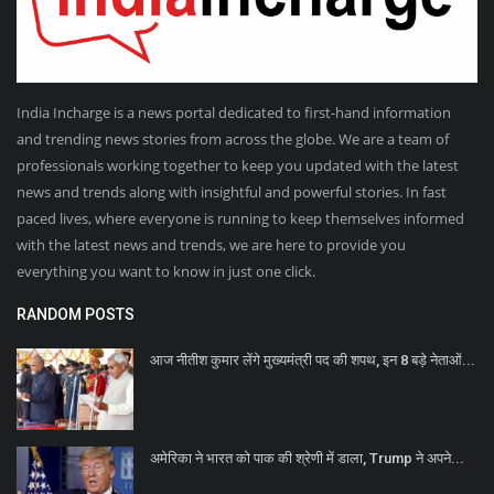
India Incharge is a news portal dedicated to first-hand information
and trending news stories from across the globe. We are a team of
professionals working together to keep you updated with the latest
news and trends along with insightful and powerful stories. In fast
paced lives, where everyone is running to keep themselves informed
with the latest news and trends, we are here to provide you
everything you want to know in just one click.
RANDOM POSTS
आज नीतीश कुमार लेंगे मुख्यमंत्री पद की शपथ, इन 8 बड़े नेताओं...
अमेरिका ने भारत को पाक की श्रेणी में डाला, Trump ने अपने...