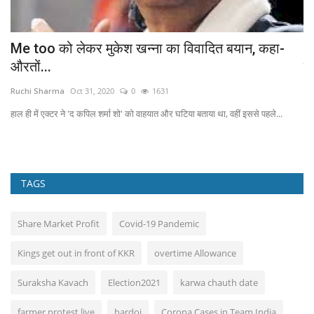
ी
Me too को लेकर मुकेश खन्ना का विवादित बयान, कहा-
F
औरतों...
ब्
Ruchi Sharma
Oct 31, 2020
0
1631
Ru
र...
हाल ही में एक्टर ने 'द कपिल शर्मा शो' को वाहयात और घटिया बताया था, वहीं इससे पहले...
उन्
TAGS
Share Market Profit
Covid-19 Pandemic
Kings get out in front of KKR
overtime Allowance
Suraksha Kavach
Election2021
karwa chauth date
farmer protest live
hardoi
Corona Cases in Team India