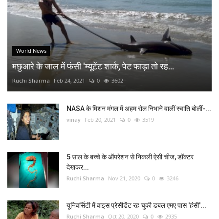
World News
मछुआरे के जाल में फंसी 'म्यूटेंट शार्क, पेट फाड़ा तो रह...
Ruchi Sharma
Feb 24, 2021
0
3602
NASA के मिशन मंगल में अहम रोल निभाने वालीं स्वाति बोलीं-...
vinay
Feb 20, 2021
0
3519
5 साल के बच्चे के ऑपरेशन से निकली ऐसी चीज, डॉक्टर
देखकर...
Ruchi Sharma
Nov 21, 2020
0
3246
यूनिवर्सिटी में वाइस प्रेसीडेंट रह चुकी डबल एमए पास 'हंसी'...
Ruchi Sharma
Oct 20, 2020
0
2935