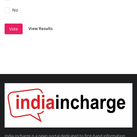
No
View Results
Vote
India Incharge is a news portal dedicated to first-hand information