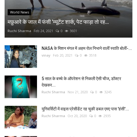
World News
मछुआरे के जाल में फंसी 'म्यूटेंट शार्क, पेट फाड़ा तो रह...
Ruchi Sharma
Feb 24, 2021
0
3601
NASA के मिशन मंगल में अहम रोल निभाने वालीं स्वाति बोलीं-...
vinay
Feb 20, 2021
0
3518
5 साल के बच्चे के ऑपरेशन से निकली ऐसी चीज, डॉक्टर
देखकर...
Ruchi Sharma
Nov 21, 2020
0
3245
यूनिवर्सिटी में वाइस प्रेसीडेंट रह चुकी डबल एमए पास 'हंसी'...
Ruchi Sharma
Oct 20, 2020
0
2935