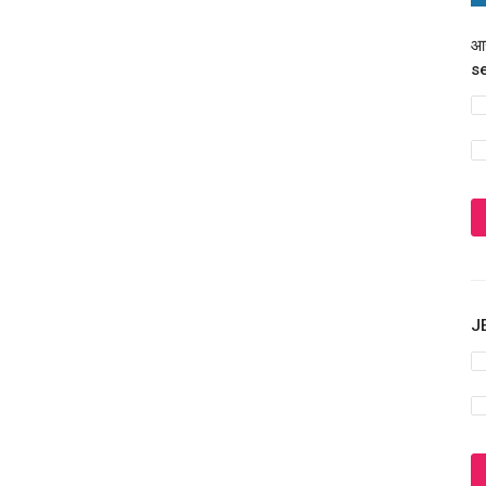
आज
s
JE