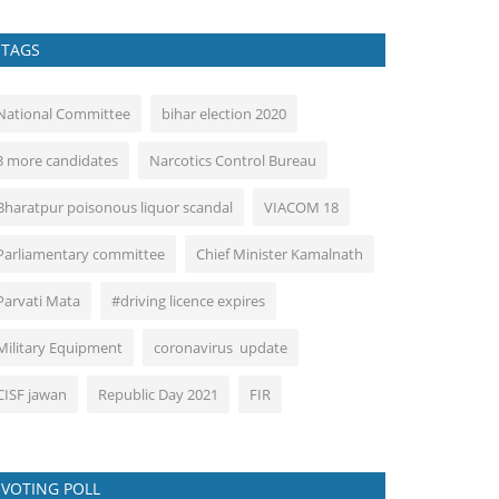
TAGS
National Committee
bihar election 2020
3 more candidates
Narcotics Control Bureau
Bharatpur poisonous liquor scandal
VIACOM 18
Parliamentary committee
Chief Minister Kamalnath
Parvati Mata
#driving licence expires
Military Equipment
coronavirus update
CISF jawan
Republic Day 2021
FIR
VOTING POLL