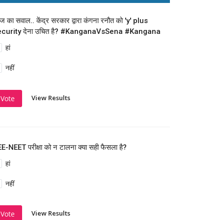
 का सवाल.. केंद्र सरकार द्वारा कंगना रनौत को 'y' plus
ecurity देना उचित है? #KanganaVsSena #Kangana
हां
नहीं
View Results
Vote
E-NEET परीक्षा को न टालना क्या सही फैसला है?
हां
नहीं
View Results
Vote