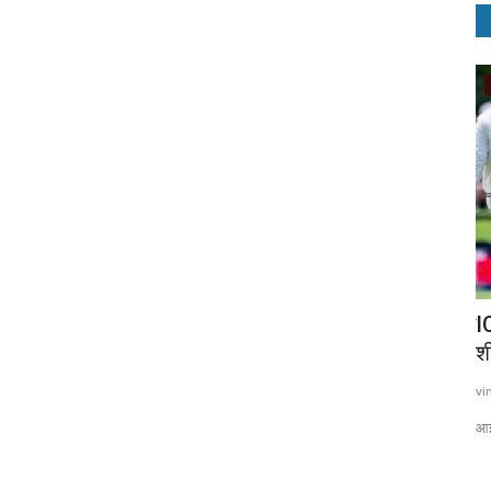
National
ंग की अहम
किसानों का ‘रेल- रोको’ आंदोलन कल, रेलवे विभाग ने
I
बढ़ाई...
शी
vinay
Feb 17, 2021
0
877
vi
में सैनिकों को
किसानों के ‘रेल रोको’ अभियान (‘Stop rail’ movement) को लेकर बुधवार
आइस
दोपहर को रेलवे...