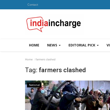
Contact
HOME
NEWS
EDITORIAL PICK
V
Home
farmers clashed
Tag:
farmers clashed
National