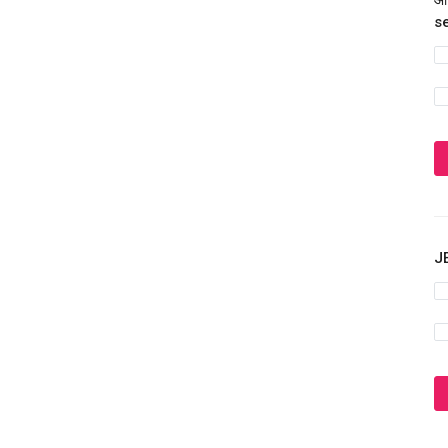
आज
s
JE