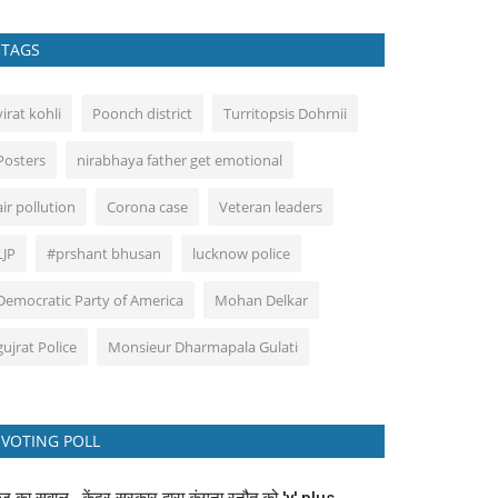
TAGS
virat kohli
Poonch district
Turritopsis Dohrnii
Posters
nirabhaya father get emotional
air pollution
Corona case
Veteran leaders
LJP
#prshant bhusan
lucknow police
Democratic Party of America
Mohan Delkar
gujrat Police
Monsieur Dharmapala Gulati
VOTING POLL