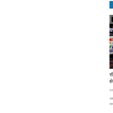
National
ाद कार में
दाऊद इब्राहिम की प्रॉपर्टी हुई नीलाम, दिल्ली के दो
स
वकीलों...
क्
Ruchi Sharma
Nov 10, 2020
0
1808
Ad
वकील अजय श्रीवास्तव को दाऊद इब्राहिम की दो प्रॉपर्टी और वकील भूपेंद्र
अब
भारद्वाज को...
समस