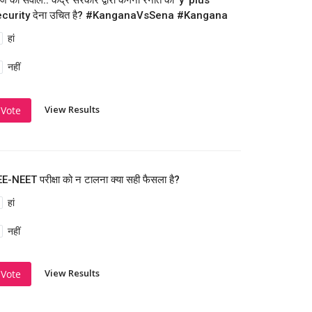
 का सवाल.. केंद्र सरकार द्वारा कंगना रनौत को 'y' plus
ecurity देना उचित है? #KanganaVsSena #Kangana
हां
नहीं
View Results
Vote
E-NEET परीक्षा को न टालना क्या सही फैसला है?
हां
नहीं
View Results
Vote