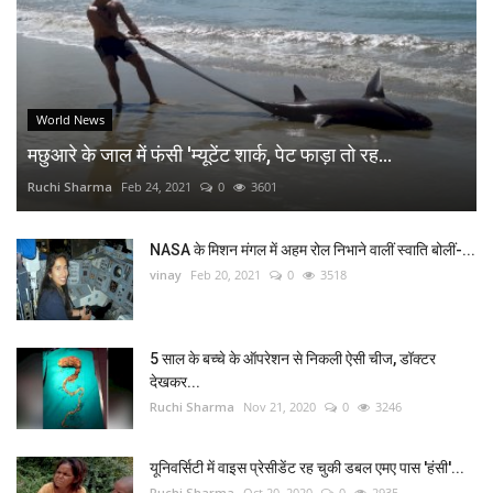
World News
मछुआरे के जाल में फंसी 'म्यूटेंट शार्क, पेट फाड़ा तो रह...
Ruchi Sharma
Feb 24, 2021
0
3601
NASA के मिशन मंगल में अहम रोल निभाने वालीं स्वाति बोलीं-...
vinay
Feb 20, 2021
0
3518
5 साल के बच्चे के ऑपरेशन से निकली ऐसी चीज, डॉक्टर
देखकर...
Ruchi Sharma
Nov 21, 2020
0
3246
यूनिवर्सिटी में वाइस प्रेसीडेंट रह चुकी डबल एमए पास 'हंसी'...
Ruchi Sharma
Oct 20, 2020
0
2935