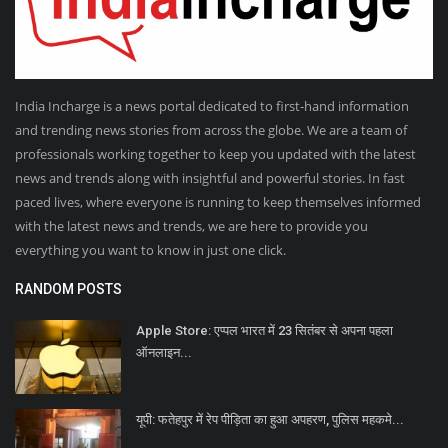
India Incharge is a news portal dedicated to first-hand information
and trending news stories from across the globe. We are a team of
professionals working together to keep you updated with the latest
news and trends along with insightful and powerful stories. In fast
paced lives, where everyone is running to keep themselves informed
with the latest news and trends, we are here to provide you
everything you want to know in just one click.
RANDOM POSTS
Apple Store: एप्पल भारत में 23 सितंबर से अपना पहला
ऑनलाइन...
यूपी: फतेहपुर में रेप पीड़िता का हुआ अपहरण, पुलिस महकमे...