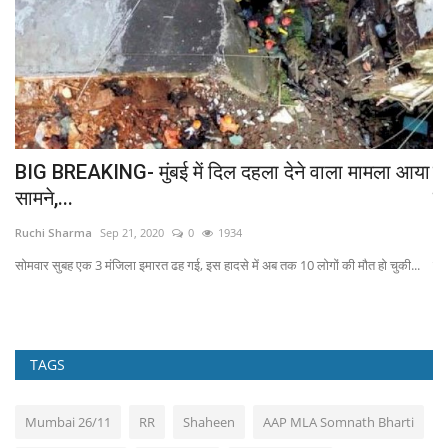
BIG BREAKING- मुंबई में दिल दहला देने वाला मामला आया
के
सामने,...
लि
Ruchi Sharma
Sep 21, 2020
0
1934
Ad
सोमवार सुबह एक 3 मंजिला इमारत ढह गई, इस हादसे में अब तक 10 लोगों की मौत हो चुकी...
समा
TAGS
Mumbai 26/11
RR
Shaheen
AAP MLA Somnath Bharti