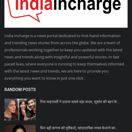
India Incharge is a news portal dedicated to first-hand information
and trending news stories from across the globe. We are a team of
professionals working together to keep you updated with the latest
news and trends along with insightful and powerful stories. In fast
paced lives, where everyone is running to keep themselves informed
with the latest news and trends, we are here to provide you
everything you want to know in just one click.
RANDOM POSTS
रिया चक्रवर्ती ने उठाया सबसे बड़ा कदम, सुशांत की बहन के...
फिर बढ़ी कंगना की मुश्किलें, सांप्रदायिक तनाव फैलाने का...