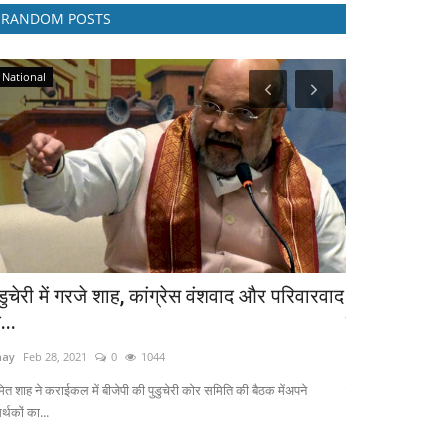
RANDOM POSTS
National
Politics
ुडुचेरी में गरजे शाह, कांग्रेस वंशवाद और परिवारवाद
BJP: प्रदेश अ
...
राठौड़ ने कोरोन
nay
Feb 28, 2021
0
1044
vinay
Sep 6, 2020
ित शाह ने कराईकल में बीजेपी की पुडुचेरी कोर समिति की बैठक मेंअपने
बीजेपी प्रदेश अध्यक्ष 
्थकों का...
के...