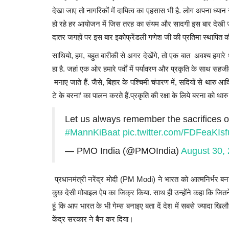
देखा
जाए
तो
नागरिकों
में
दायित्व
का
एहसास
भी
है.
लोग
अपना
ध्यान
हो
रहे
हर
आयोजन
में
जिस
तरह
का
संयम
और
सादगी
इस
बार
देखी
दातर
जगहों
पर
इस
बार
इकोफ्रेंडली
गणेश
जी
की
प्रतिमा
स्थापित
क
साथियो,
हम,
बहुत
बारीकी
से
अगर
देखेंगे,
तो
एक
बात
अवश्य
हमारे
हा
है.
जहां
एक
ओर
हमारे
पर्वों
में
पर्यावरण
और
प्रकृति
के
साथ
सहजी
मनाए
जाते
हैं.
जैसे,
बिहार
के
पश्चिमी
चंपारण
में,
सदियों
से
थारु
आदि
टे
के
बरना’
का
पालन
करते
हैं.
प्रकृति
की
रक्षा
के
लिये
बरना
को
थारु
Let us always remember the sacrifices o
#MannKiBaat
pic.twitter.com/FDFeaKIsf
— PMO India (@PMOIndia)
August 30,
प्रधानमंत्री नरेंद्र मोदी (PM Modi) ने
भारत को आत्मनिर्भर बना
कुछ देसी मोबाइल ऐप का जिक्र किया. साथ ही उन्होंने कहा कि जितने भी
हूं कि आप भारत के भी गेम्स बनाइए बता दें देश में सबसे ज्यादा खिल
केंद्र सरकार ने बैन कर दिया।