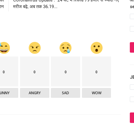
आज
यान
मरीज बढ़े, अब तक 36.19...
s
0
0
0
0
JE
FUNNY
ANGRY
SAD
WOW