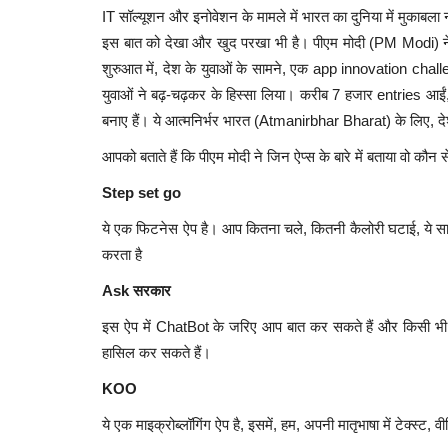
IT सॉल्यूशन और इनोवेशन के मामले में भारत का दुनिया में मुकाबला नह
इस बात को देखा और खुद परखा भी है। पीएम मोदी (PM Modi) न
शुरुआत में, देश के युवाओं के सामने, एक app innovation chal
National
युवाओं ने बढ़-चढ़कर के हिस्सा लिया। करीब 7 हजार entries आईं
बनाए हैं। ये आत्मनिर्भर भारत (Atmanirbhar Bharat) के लिए, देश
आपको बताते हैं कि पीएम मोदी ने जिन ऐप्स के बारे में बताया वो कौन
Step set go
ये एक फिटनेस ऐप है। आप कितना चले, कितनी कैलोरी घटाई, ये सार
करता है
Ask सरकार
Budget 2021 Live Updates : आज प
आम बजट, वित्त मंत्रालय...
इस ऐप में ChatBot के जरिए आप बात कर सकते हैं और किसी भी स
हासिल कर सकते हैं।
Ruchi Sharma
Feb 1, 2021
0
1513
KOO
कोरोना महामारी के चलते ठप पड़ी अर्थव्यवस्था को बूस्टर डोज दे
क्या...
ये एक माइक्रोब्लॉगिंग ऐप है, इसमें, हम, अपनी मातृभाषा में टेक्स