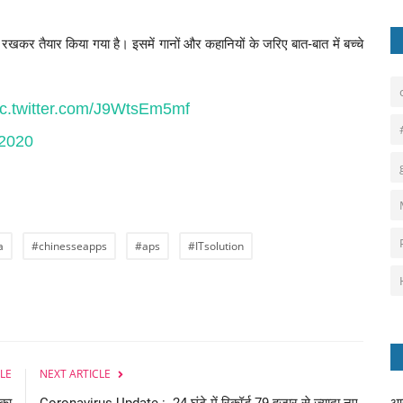
ें रखकर तैयार किया गया है। इसमें गानों और कहानियों के जरिए बात-बात में बच्चे
ं।
ic.twitter.com/J9WtsEm5mf
 2020
a
#chinesseapps
#aps
#ITsolution
LE
NEXT ARTICLE
 का
Coronavirus Update : 24 घंटे में रिकॉर्ड 79 हजार से ज्यादा नए