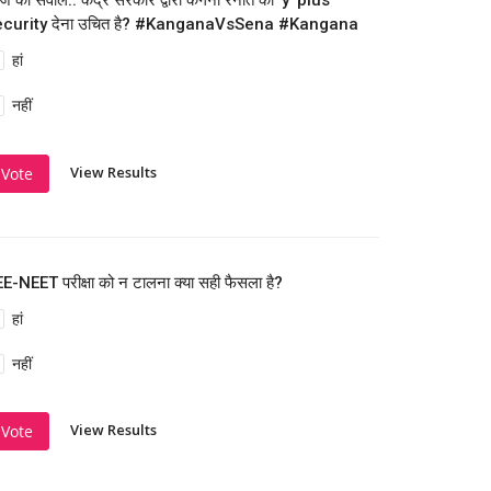
 का सवाल.. केंद्र सरकार द्वारा कंगना रनौत को 'y' plus
ecurity देना उचित है? #KanganaVsSena #Kangana
हां
नहीं
View Results
Vote
E-NEET परीक्षा को न टालना क्या सही फैसला है?
हां
नहीं
View Results
Vote