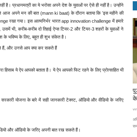
ीं है। प्रधानमत्री का ये भरोसा अपने देश के युवाओं पर ऐसे ही नहीं है। उन्होंने
े आज अपने मन की बात (mann ki baat) के दौरान बताया कि 'इस महीने की
lenge रखा गया। इस आत्मनिर्भर भारत app innovation challenge में हमारे
Society
, उसमें भी, करीब-करीब दो तिहाई ऐप्स टियर-2 और टियर-3 शहरों के युवाओं ने
 के भविष्य के लिए, बहुत ही शुभ संकेत है।
 से हैं, और उनसे आप क्या कर सकते हैं
ा हिसाब ये ऐप आपको बताता है। ये ऐप आपको फिट रहने के लिए प्रोत्साहित भी
ेश होगा
बेरिकेड्स तोड़ जवानों के कैम्प पर चढ़ा तेज रफ्तार
प
कैंटर,...
के
रकारी योजना के बारे में सही जानकारी टेक्स्ट, ऑडियो और वीडियो के जरिए
Aditya Jaiswal
Feb 2, 2021
0
981
vi
ने के लिए सरकार
कहते हैं कि दुर्घटनाएं बिन बुलाई मेहमान होती हैं। ये कब कहां और कैसे आ जाए कोई
अम
नहीं...
समर
्ट, वीडियो और ऑडियो के जरिए अपनी बात रख सकते हैं।