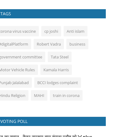
TAGS
corona virus vaccine
cp joshi
Anti islam
#digitalPlatform
Robert Vadra
business
government committee
Tata Steel
Motor Vehicle Rules
Kamala Harris
Punjab Jalalabad
BCCI lodges complaint
Hindu Religion
MAHI
train in corona
VOTING POLL