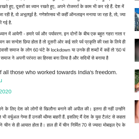
रखते
हुए,
दूसरों
का
ध्यान
रखते
हुए,
अपने
रोजमर्रा
के
काम
भी
कर
रहे
हैं.
देश
में
जा
रही
है,
वो
अभूतपूर्व
है.
गणेशोत्सव
भी
कहीं
ऑनलाइन
मनाया
जा
रहा
है,
तो,
ज्या
ी
गई
है.
ध्यान
में
आयेगी
-
हमारे
पर्व
और
पर्यावरण.
इन
दोनों
के
बीच
एक
बहुत
गहरा
नाता
र
वन
का
सन्देश
छिपा
होता
है
तो
दूसरी
ओर
कई
सारे
पर्व
प्रकृति
की
रक्षा
के
लिये
ही
वासी
समाज
के
लोग
60
घंटे
के
lockdown
या
उनके
ही
शब्दों
में
कहें
तो
’60
घं
समाज
ने
अपनी
परंपरा
का
हिस्सा
बना
लिया
है
और
सदियों
से
बनाया
है
f all those who worked towards India's freedom.
u
 2020
ने के लिए देश को लोगों से खिलौना बनाने की अपील की। इतना ही नहीं उन्होंने
 वर्चुअल गेम्स हैं उनकी थीम्स बाहरी हैं. इसलिए मैं देश के युवा टैलंट से कहता
ौने चीन से ही आयात होता है। हाल ही में चीन निर्मित 70 से ज्यादा मोबाइल ऐप के