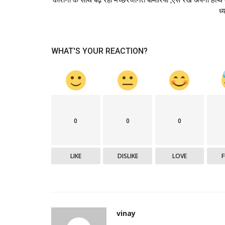
ध्
WHAT'S YOUR REACTION?
0
0
0
LIKE
DISLIKE
LOVE
vinay