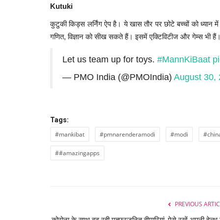
Kutuki
कुटुकी किड्स लर्निंग ऐप है। ये खास तौर पर छोटे बच्चों को ध्यान म
गणित, विज्ञान को सीख सकते हैं। इसमें एक्टिविटीज और गेम्स भी है
Let us team up for toys.
#MannKiBaat
p
— PMO India (@PMOIndia)
August 30,
Tags:
#mankibat
#pmnarenderamodi
#modi
#chin
##amazingapps
PREVIOUS ARTIC
कोरोना के साथ बढ़ रही मच्छरजनित बीमारियां ,ऐसे रखें अपनी हेल्थ